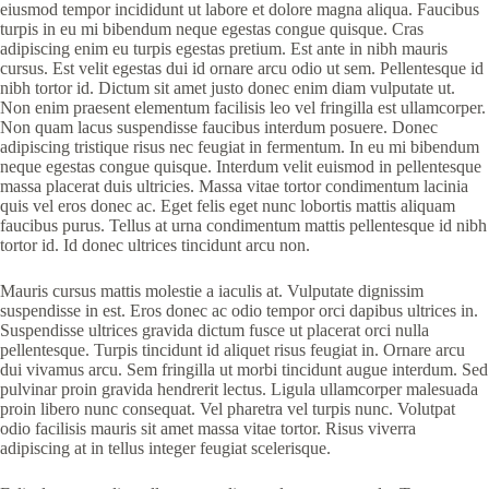
eiusmod tempor incididunt ut labore et dolore magna aliqua. Faucibus
turpis in eu mi bibendum neque egestas congue quisque. Cras
adipiscing enim eu turpis egestas pretium. Est ante in nibh mauris
cursus. Est velit egestas dui id ornare arcu odio ut sem. Pellentesque id
nibh tortor id. Dictum sit amet justo donec enim diam vulputate ut.
Non enim praesent elementum facilisis leo vel fringilla est ullamcorper.
Non quam lacus suspendisse faucibus interdum posuere. Donec
adipiscing tristique risus nec feugiat in fermentum. In eu mi bibendum
neque egestas congue quisque. Interdum velit euismod in pellentesque
massa placerat duis ultricies. Massa vitae tortor condimentum lacinia
quis vel eros donec ac. Eget felis eget nunc lobortis mattis aliquam
faucibus purus. Tellus at urna condimentum mattis pellentesque id nibh
tortor id. Id donec ultrices tincidunt arcu non.
Mauris cursus mattis molestie a iaculis at. Vulputate dignissim
suspendisse in est. Eros donec ac odio tempor orci dapibus ultrices in.
Suspendisse ultrices gravida dictum fusce ut placerat orci nulla
pellentesque. Turpis tincidunt id aliquet risus feugiat in. Ornare arcu
dui vivamus arcu. Sem fringilla ut morbi tincidunt augue interdum. Sed
pulvinar proin gravida hendrerit lectus. Ligula ullamcorper malesuada
proin libero nunc consequat. Vel pharetra vel turpis nunc. Volutpat
odio facilisis mauris sit amet massa vitae tortor. Risus viverra
adipiscing at in tellus integer feugiat scelerisque.