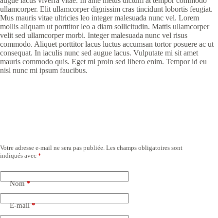
augue lacus viverra vitae. In ante metus dictum at tempor commodo
ullamcorper. Elit ullamcorper dignissim cras tincidunt lobortis feugiat.
Mus mauris vitae ultricies leo integer malesuada nunc vel. Lorem
mollis aliquam ut porttitor leo a diam sollicitudin. Mattis ullamcorper
velit sed ullamcorper morbi. Integer malesuada nunc vel risus
commodo. Aliquet porttitor lacus luctus accumsan tortor posuere ac ut
consequat. In iaculis nunc sed augue lacus. Vulputate mi sit amet
mauris commodo quis. Eget mi proin sed libero enim. Tempor id eu
nisl nunc mi ipsum faucibus.
Laisser un commentaire
Votre adresse e-mail ne sera pas publiée.
Les champs obligatoires sont
indiqués avec
*
Nom
*
E-mail
*