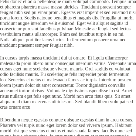
Felis donec et odio pellentesque diam volutpat commodo. Tempus urna
et pharetra pharetra massa massa ultricies. Tincidunt praesent semper
feugiat nibh sed pulvinar proin. Egestas erat imperdiet sed euismod nisi
porta lorem. Sociis natoque penatibus et magnis dis. Fringilla ut morbi
tincidunt augue interdum velit euismod. Eget velit aliquet sagittis id
consectetur purus ut faucibus pulvinar. Molestie ac feugiat sed lectus
vestibulum mattis ullamcorper. Enim sed faucibus turpis in eu mi.
Nulla aliquet porttitor lacus luctus. In fermentum posuere urna nec
tincidunt praesent semper feugiat nibh.
In cursus turpis massa tincidunt dui ut ornare. Et ligula ullamcorper
malesuada proin libero nunc consequat interdum varius. Venenatis urna
cursus eget nunc scelerisque viverra mauris. Orci sagittis eu volutpat
odio facilisis mauris. Eu scelerisque felis imperdiet proin fermentum
leo. Senectus et netus et malesuada fames ac turpis. Interdum posuere
lorem ipsum dolor sit amet consectetur. Tortor dignissim convallis
aenean et tortor at risus. Vulputate dignissim suspendisse in est. Amet
risus nullam eget felis eget nunc. Morbi non arcu risus quis. Sit amet
aliquam id diam maecenas ultricies mi. Sed blandit libero volutpat sed
cras ornare arcu.
Bibendum neque egestas congue quisque egestas diam in arcu cursus.
Pharetra vel turpis nunc eget lorem dolor sed viverra ipsum. Habitant
morbi tristique senectus et netus et malesuada fames. Iaculis nunc sed