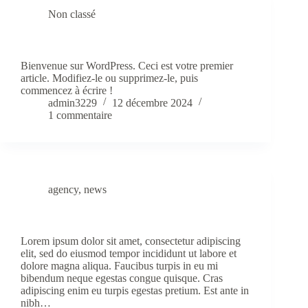
Non classé
Bonjour tout le monde !
Bienvenue sur WordPress. Ceci est votre premier
article. Modifiez-le ou supprimez-le, puis
commencez à écrire !
admin3229
12 décembre 2024
1 commentaire
agency
,
news
Massa Vitae Toutor Condimentum Lacinia Quis
Lorem ipsum dolor sit amet, consectetur adipiscing
elit, sed do eiusmod tempor incididunt ut labore et
dolore magna aliqua. Faucibus turpis in eu mi
bibendum neque egestas congue quisque. Cras
adipiscing enim eu turpis egestas pretium. Est ante in
nibh…