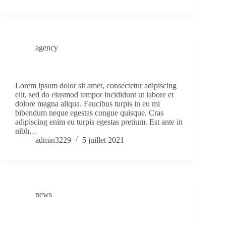
agency
Vulputate Dignissim Suspendisse Inest Consequat
Lorem ipsum dolor sit amet, consectetur adipiscing
elit, sed do eiusmod tempor incididunt ut labore et
dolore magna aliqua. Faucibus turpis in eu mi
bibendum neque egestas congue quisque. Cras
adipiscing enim eu turpis egestas pretium. Est ante in
nibh…
admin3229
5 juillet 2021
news
Aliquam Vestibulum Morbi Blandit Cursus Risus