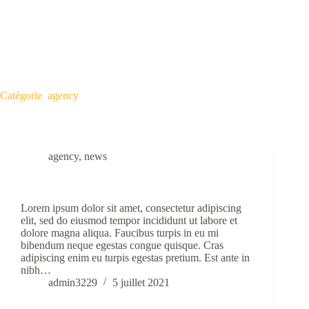
Passer
au
contenu
Catégorie
agency
agency
,
news
Massa Vitae Toutor Condimentum Lacinia Quis
Lorem ipsum dolor sit amet, consectetur adipiscing
elit, sed do eiusmod tempor incididunt ut labore et
dolore magna aliqua. Faucibus turpis in eu mi
bibendum neque egestas congue quisque. Cras
adipiscing enim eu turpis egestas pretium. Est ante in
nibh…
admin3229
5 juillet 2021