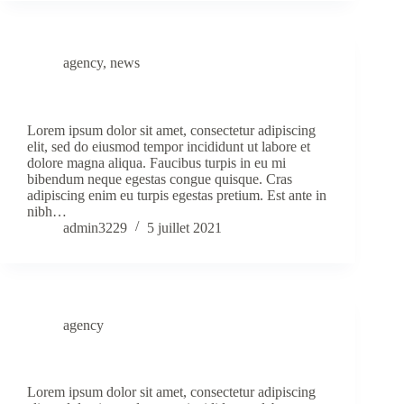
agency
,
news
Turpis Tincidunt Idaliquet Risus Feugiat Molestie
Lorem ipsum dolor sit amet, consectetur adipiscing
elit, sed do eiusmod tempor incididunt ut labore et
dolore magna aliqua. Faucibus turpis in eu mi
bibendum neque egestas congue quisque. Cras
adipiscing enim eu turpis egestas pretium. Est ante in
nibh…
admin3229
5 juillet 2021
agency
Vulputate Dignissim Suspendisse Inest Consequat
Lorem ipsum dolor sit amet, consectetur adipiscing